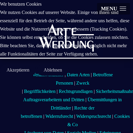
Wir benutzen Cookies
MENU
Wir nutzen Cookies auf unserer Website. Einige von ihnen sind
essenziell für den Betrieb der Seite, während andere uns helfen, diese
Website und die Nutzererfahrung zu verbessern (Tracking Cookies).
Sie können selbst entscheiden, ob Sie die Cookies zulassen möchten.
Bitte beachten Sie, dass bei einer Ablehnung womöglich nicht mehr
alle Funktionalitäten der Seite zur Verfügung stehen.
Akzeptieren
Ablehnen
Verantwortlicher
|
Daten Arten
|
Betroffene
Personen
|
Zweck
|
Begrifflichkeiten
|
Rechtsgrundlagen
|
Sicherheitsmaßnah
Auftragsverarbeitern und Dritten
|
Übermittlungen in
Drittländer
|
Rechte der
betroffenen
|
Widerrufsrecht
|
Widerspruchsrecht
|
Cookies
& Co
Löschung von Daten
|
Soziale Medien
|
Erbringung